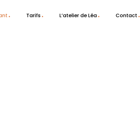
ant
Tarifs
L’atelier de Léa
Contact
Noté 4,6 sur Google